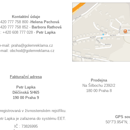
Kontaktní údaje
+420 777 758 800 -
Helena Pechová
+420 777 758 852 -
Barbora Rathová
l: +420 608 777 028 -
Petr Lapka
e-mail: praha@golemreklama.cz
-mail: obchod@golemreklama.cz
Fakturační adresa
Prodejna
Na Šilbochu 2392/2
Petr Lapka
180 00 Praha 8
Děčínská 5/465
190 00 Praha 9
 registrovaná v živnostenském rejstříku.
GPS sou
etr Lapka je zařazena do systému EET.
50°7'3.954"N,
IČ : 73826995