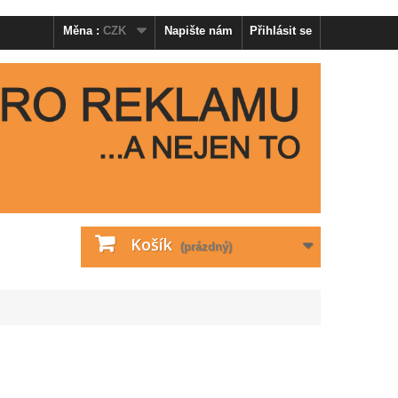
Měna :
CZK
Napište nám
Přihlásit se
Košík
(prázdný)