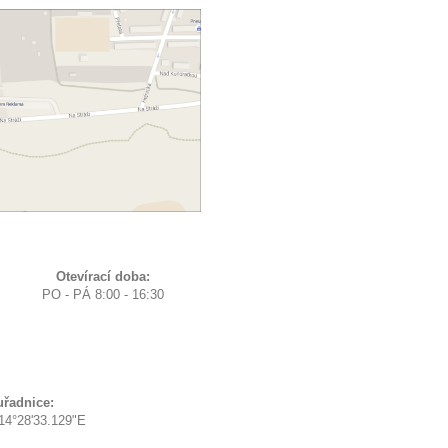
Otevírací doba:
PO - PÁ 8:00 - 16:30
řadnice:
 14°28'33.129"E