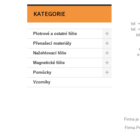
KATEGORIE
tel: 
tel: 
Plotrové a ostatní fólie
te
Přenašecí materiály
Nažehlovací fólie
e
Magnetické fólie
Pomůcky
Vzorníky
Firma je
Firma P