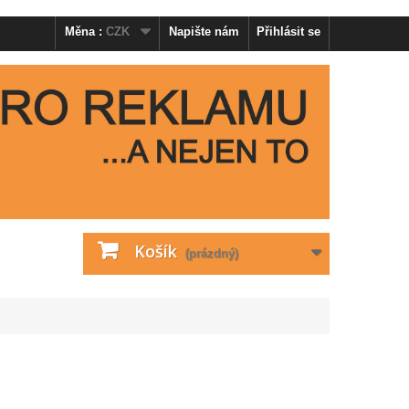
Měna :
CZK
Napište nám
Přihlásit se
Košík
(prázdný)