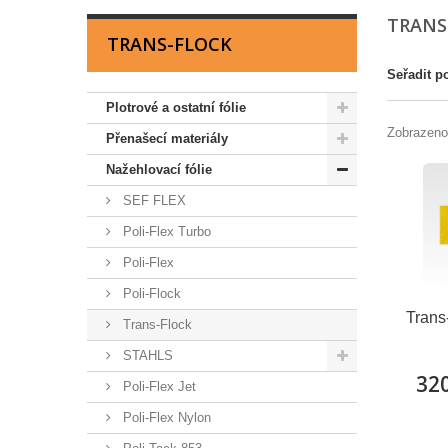
TRANS
TRANS-FLOCK
Seřadit p
Plotrové a ostatní fólie
Zobrazeno
Přenašecí materiály
Nažehlovací fólie
SEF FLEX
Poli-Flex Turbo
Poli-Flex
Poli-Flock
Trans
Trans-Flock
STAHLS
320
Poli-Flex Jet
Poli-Flex Nylon