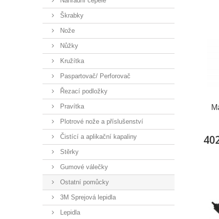
Náhradní čepele
Škrabky
Nože
Nůžky
Kružítka
Paspartovač/ Perforovač
Řezací podložky
Pravítka
M
Plotrové nože a příslušenství
402
Čistící a aplikační kapaliny
Stěrky
Gumové válečky
Ostatní pomůcky
3M Sprejová lepidla
Lepidla