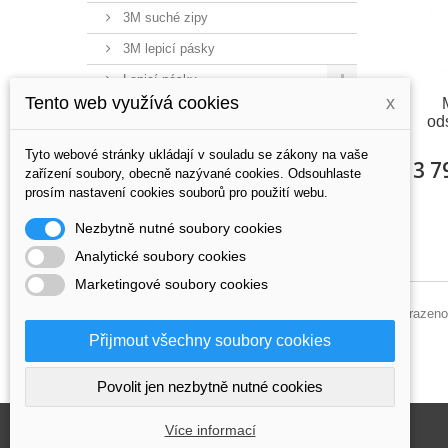
3M suché zipy
3M lepicí pásky
Lepicí pásky
Tento web využívá cookies
x
Odřezávací pásky
ods
Obalové materiály
Tyto webové stránky ukládají v souladu se zákony na vaše
13 7
Vzorníky
zařízení soubory, obecně nazývané cookies. Odsouhlaste
prosím nastavení cookies souborů pro použití webu.
Nezbytně nutné soubory cookies
Analytické soubory cookies
Marketingové soubory cookies
Zobrazeno
Přijmout všechny soubory cookies
Povolit jen nezbytně nutné cookies
Více informací
Najdete nás na