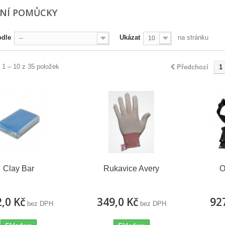
NÍ POMŮCKY
odle
Ukázat
na stránku
--
10
 1 – 10 z 35 položek
Předchozí
1
Clay Bar
Rukavice Avery
O
,0 Kč
349,0 Kč
92
bez DPH
bez DPH