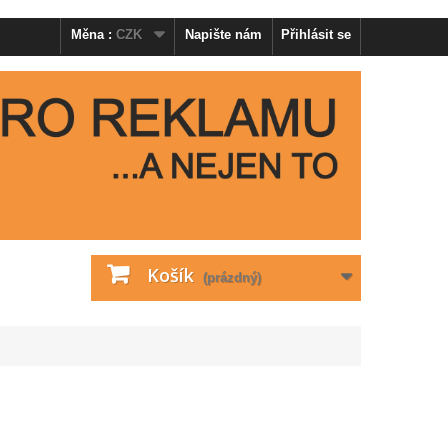
Měna :
CZK
Napište nám
Přihlásit se
Košík
(prázdný)