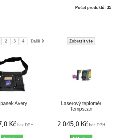
Počet produktů: 35
2
3
4
Další
Zobrazit vše
pasek Avery
Laserový teploměr
Tempscan
7,0 Kč
2 045,0 Kč
bez DPH
bez DPH