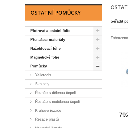
OSTAT
OSTATNÍ POMŮCKY
Seřadit p
Plotrové a ostatní fólie
Zobrazeno
Přenašecí materiály
Nažehlovací fólie
Magnetické fólie
Pomůcky
Yellotools
Skalpely
Řezače s dělenou čepelí
Řezače s nedělenou čepelí
Kruhové řezače
792
Řezače plastů