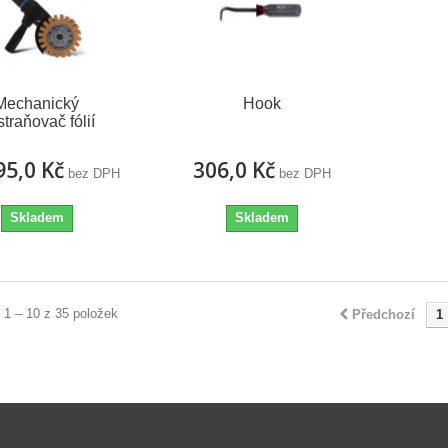
Mechanický
Hook
traňovač fólií
95,0 Kč
306,0 Kč
bez DPH
bez DPH
Skladem
Skladem
 1 – 10 z 35 položek
Předchozí
1