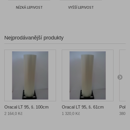
NÍZKÁ LEPIVOST
VYŠŠÍ LEPIVOST
Nejprodávanější produkty
Oracal LT 95, š. 100cm
Oracal LT 95, š. 61cm
Poli-
2 164,0 Kč
1 320,0 Kč
380,0