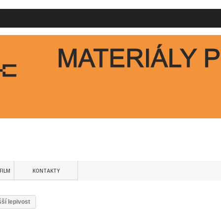
FILM
KONTAKTY
ší lepivost