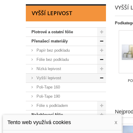
VYŠŠÍ 
VYŠŠÍ LEPIVOST
Podkateg
Plotrové a ostatní fólie
Přenašecí materiály
Papír bez podkladu
Fólie bez podkladu
Nízká lepivost
Vyšší lepivost
PO
Poli-Tape 160
Poli-Tape 190
Fólie s podkladem
Nejprod
Nažehlovací fólie
Tento web využívá cookies
x
Magnetické fólie