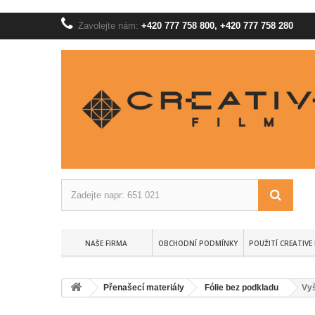
Zavolejte nám:
+420 777 758 800, +420 777 758 280
NAŠE FIRMA
OBCHODNÍ PODMÍNKY
POUŽITÍ CREATIVE 
Přenašecí materiály
Fólie bez podkladu
Vyš