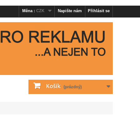
Měna :
CZK
Napište nám
Přihlásit se
Košík
(prázdný)